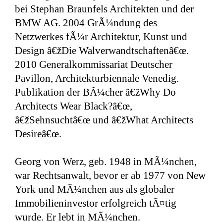
bei Stephan Braunfels Architekten und der
BMW AG. 2004 GrÃ¼ndung des
Netzwerkes fÃ¼r Architektur, Kunst und
Design â€žDie Walverwandtschaftenâ€œ.
2010 Generalkommissariat Deutscher
Pavillon, Architekturbiennale Venedig.
Publikation der BÃ¼cher â€žWhy Do
Architects Wear Black?â€œ,
â€žSehnsuchtâ€œ und â€žWhat Architects
Desireâ€œ.
Georg von Werz, geb. 1948 in MÃ¼nchen,
war Rechtsanwalt, bevor er ab 1977 von New
York und MÃ¼nchen aus als globaler
Immobilieninvestor erfolgreich tÃ¤tig
wurde. Er lebt in MÃ¼nchen.