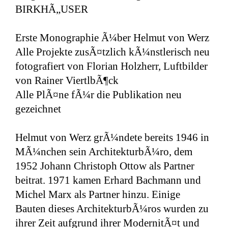
BIRKHÃ„USER
Erste Monographie Ã¼ber Helmut von Werz
Alle Projekte zusÃ¤tzlich kÃ¼nstlerisch neu
fotografiert von Florian Holzherr, Luftbilder
von Rainer ViertlbÃ¶ck
Alle PlÃ¤ne fÃ¼r die Publikation neu
gezeichnet
Helmut von Werz grÃ¼ndete bereits 1946 in
MÃ¼nchen sein ArchitekturbÃ¼ro, dem
1952 Johann Christoph Ottow als Partner
beitrat. 1971 kamen Erhard Bachmann und
Michel Marx als Partner hinzu. Einige
Bauten dieses ArchitekturbÃ¼ros wurden zu
ihrer Zeit aufgrund ihrer ModernitÃ¤t und