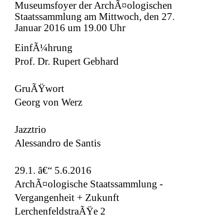
Museumsfoyer der ArchÃ¤ologischen
Staatssammlung am Mittwoch, den 27.
Januar 2016 um 19.00 Uhr
EinfÃ¼hrung
Prof. Dr. Rupert Gebhard
GruÃŸwort
Georg von Werz
Jazztrio
Alessandro de Santis
29.1. â€“ 5.6.2016
ArchÃ¤ologische Staatssammlung -
Vergangenheit + Zukunft
LerchenfeldstraÃŸe 2